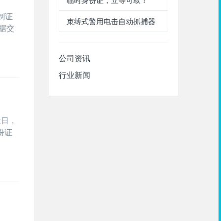
临时身份证，立等可取！
制证
束缚式警用电击自动抓捕器
据交
公司资讯
行业新闻
近日，
份证