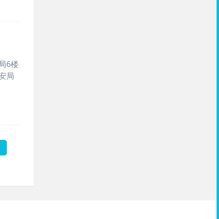
局6楼
安局