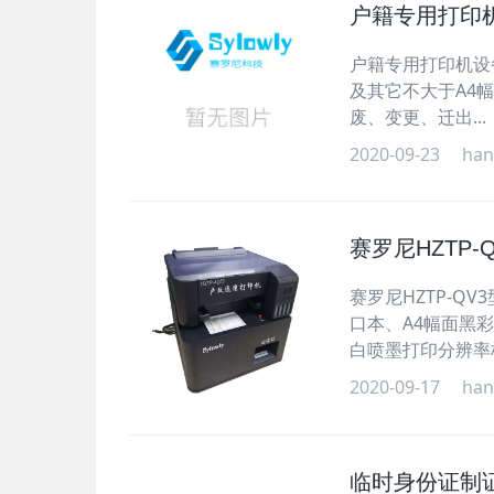
户籍专用打印
户籍专用打印机设
及其它不大于A4
废、变更、迁出...
2020-09-23
han
赛罗尼HZTP
赛罗尼HZTP-Q
口本、A4幅面黑
白喷墨打印分辨率标.
2020-09-17
han
临时身份证制