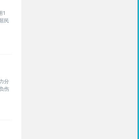
用1
居民
力分
负伤