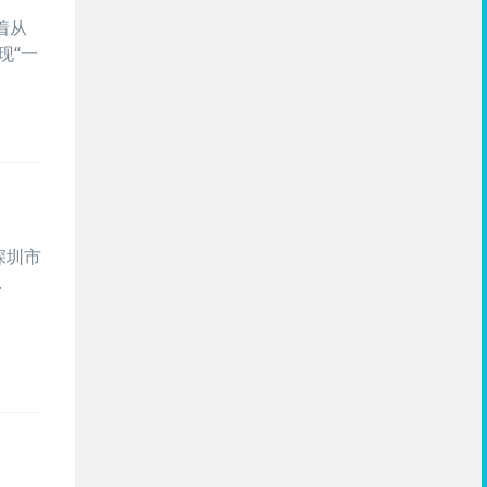
着从
现“一
深圳市
.