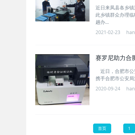
近日来凤县各乡镇
此乡镇群众办理临
趟办...
2021-02-23
han
赛罗尼助力合
近日，合肥市公安
携手合肥市公安局
2020-09-24
han
首页
1