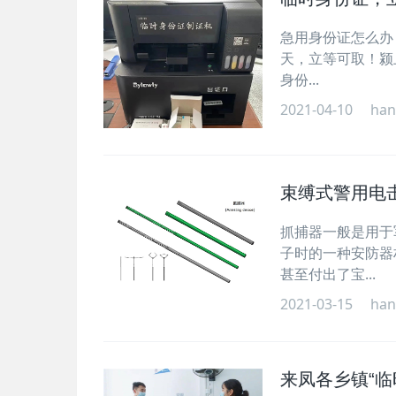
急用身份证怎么办
天，立等可取！颍
身份...
2021-04-10
han
束缚式警用电
抓捕器一般是用于
子时的一种安防器
甚至付出了宝...
2021-03-15
han
来凤各乡镇“临