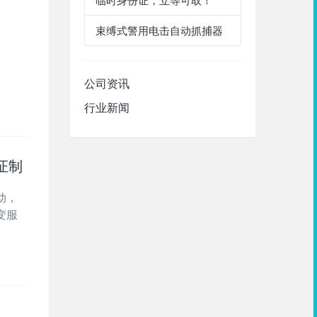
临时身份证，立等可取！
束缚式警用电击自动抓捕器
公司资讯
行业新闻
证制
动，
变服