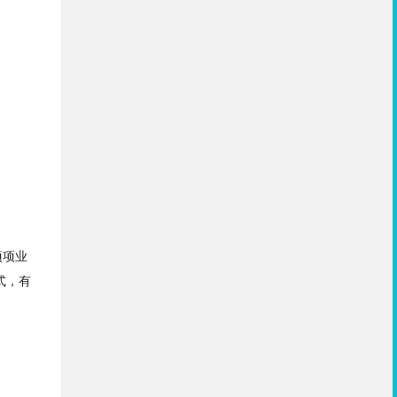
项项业
式，有